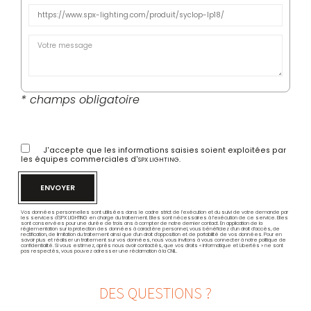
* champs obligatoire
J'accepte que les informations saisies soient exploitées par
les équipes commerciales d'
.
SPX LIGHTING
ENVOYER
Vos données personnelles sont utilisées dans le cadre strict de l’exécution et du suivi de votre demande par
les services d'SPX LIGHTING en charge du traitement. Elles sont nécessaires à l’exécution de ce service. Elles
sont conservées pour une durée de trois ans à compter de notre dernier contact. En application de la
réglementation sur la protection des données à caractère personnel, vous bénéficiez d’un droit d’accès, de
rectification, de limitation du traitement ainsi que d’un droit d’opposition et de portabilité de vos données. Pour en
savoir plus et réaliser un traitement sur vos données, nous vous invitons à vous connecter à notre politique de
confidentialité. Si vous estimez, après nous avoir contactés, que vos droits « Informatique et Libertés » ne sont
pas respectés, vous pouvez adresser une réclamation à la CNIL.
DES QUESTIONS ?