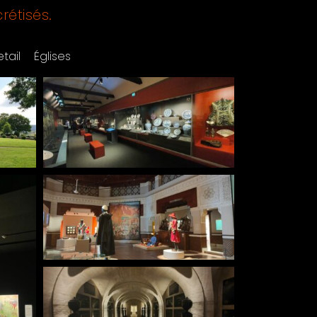
rétisés.
tail
Églises