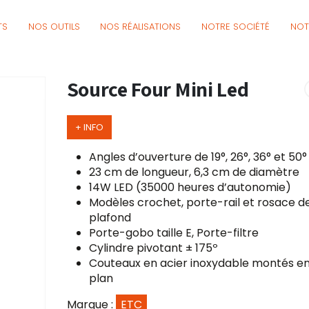
TS
NOS OUTILS
NOS RÉALISATIONS
NOTRE SOCIÉTÉ
NOT
Source Four Mini Led
+ INFO
Angles d’ouverture de 19°, 26°, 36° et 50°
23 cm de longueur, 6,3 cm de diamètre
14W LED (35000 heures d’autonomie)
Modèles crochet, porte-rail et rosace d
plafond
Porte-gobo taille E, Porte-filtre
Cylindre pivotant ± 175º
Couteaux en acier inoxydable montés en 
plan
Marque :
ETC