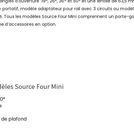
angles d’ouverture :19°, 26°, 36° et 50° et une lentille de 63,5 
le portatif, modèle adaptateur pour rail avec 3 circuits ou modè
ré. Tous les modèles Source Four Mini comprennent un porte-g
me d’accessoires en option.
dèles Source Four Mini
50°
e
e de plafond