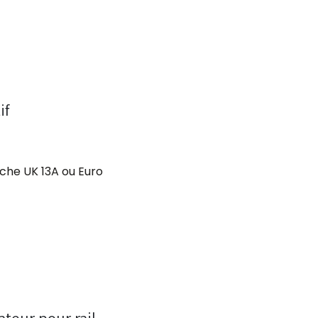
if
che UK 13A ou Euro