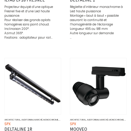
Projecteur équipé d’une optique
Réglette d’intérieur monochrome à
Fresnel fixe et d’une Led haute
Led haute puissance
puissance.
Montage « bout à bout » possible
Pour réaliser des grands aplats
assurant la continuité et
homogènes sans point chaud.
l’homogénéité de l’éclairage
Inclinaison 200°.
Longueur 495 ou 981 mm
Azimut 365°.
Autre longueur sur demande
Fixations : adaptateur pour rail…
…
ARCHITECTURAL
,
AUDITORIUM
,
MARCHÉ
,
MONOCHROME
,
MUSÉO
,
PONCTUEL
ARCHITECTURAL
,
PROJECTEURS
,
AUDITORIUM
,
SOURCE
,
MARCHÉ
,
MONOCHROME
,
MUSÉ
SPX
SPX
DELTALINE 1R
MOOVEO