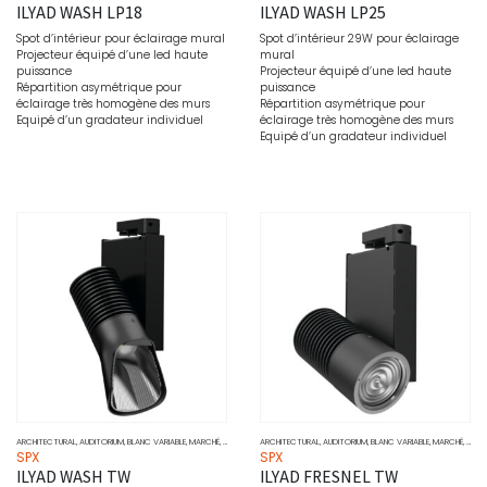
ILYAD WASH LP18
ILYAD WASH LP25
Spot d’intérieur pour éclairage mural
Spot d’intérieur 29W pour éclairage
Projecteur équipé d’une led haute
mural
puissance
Projecteur équipé d’une led haute
Répartition asymétrique pour
puissance
éclairage très homogène des murs
Répartition asymétrique pour
Equipé d’un gradateur individuel
éclairage très homogène des murs
Equipé d’un gradateur individuel
ARCHITECTURAL
,
AUDITORIUM
,
BLANC VARIABLE
,
MARCHÉ
,
MUSÉO
,
PROJECTEURS
ARCHITECTURAL
,
SOURCE
,
AUDITORIUM
,
WALL WASHER
,
BLANC VARIABLE
,
MARCHÉ
,
MUSÉ
SPX
SPX
ILYAD WASH TW
ILYAD FRESNEL TW