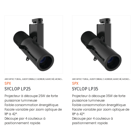
ARCHITECTURAL
,
AUDITORIUM
,
CADREUR
,
MARCHÉ
,
MONOCHROME
,
MUSÉO
ARCHITECTURAL
,
PROJECTEURS
,
AUDITORIUM
,
SOURCE
,
CADREUR
,
MARCHÉ
,
MONOCHROME
SPX
SPX
SYCLOP LP25
SYCLOP LP35
Projecteur à découpe 25W de forte
Projecteur à découpe 35W de forte
puissance lumineuse
puissance lumineuse
Faible consommation énergétique.
Faible consommation énergétique.
Focale variable par zoom optique de
Focale variable par zoom optique de
18° à 42°.
18° à 42°.
Découpe par 4 couteaux à
Découpe par 4 couteaux à
positionnement rapide.
positionnement rapide.