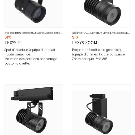
ARCHITECTURAL
,
AUDITORIUM
,
MARCHÉ
,
MONOCHROME
,
MUSÉO
,
PONCTUEL
ARCHITECTURAL
,
PROJECTEURS
,
AUDITORIUM
,
SOURCE
,
MARCHÉ
,
MONOCHROME
,
MUSÉ
SPX
SPX
LEXYS IT
LEXYS ZOOM
Spot d’intérieur équipé d’une led
Projecteur focalisable gradable,
haute puissance.
équipé d’une led haute puissance
Maintien des positions par serrage
Zoom optique 15° à 80°
bouton clavette.