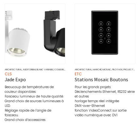
ARCHITECTURAL
,
AUDITORIUM
,
BLANC VARIABLE
,
COULEUR
,
DOWNLIGHT
ARCHITECTURAL
,
MARCHÉ
,
MONOCHROME
,
MARCHÉ
,
MOSAIC
,
PROJECTEURS
,
PILOTAGE
,
SOURCE
,
PROJECTEURS
CLS
ETC
Jade Expo
Stations Mosaic Boutons
Beaucoup de températures de
Pour les grands projets
couleur disponibles.
Déclenchements Ethernet, RS232 série
Faisceau lumineux de haute qualité.
et autres
Grand choix de sources lumineuses à
horloge temps réel intégrée
LED.
DMX-over-Ethernet
Réglage rapide de l’angle de
fonction VideoConnect sur sortie
faisceau.
vidéo numérique avec DVI
Grand choix d’accessoires.