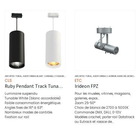
ARCHITECTURAL
,
AUDITORIUM
,
BLANC VARIABLE
,
COULEUR
,
DOWNLIGHT
ARCHITECTURAL
,
MARCHÉ
,
MONOCHROME
,
AUDITORIUM
,
PROJECTEURS
,
CADREUR
,
MARCHÉ
,
SOURCE
,
MONOCHROME
CLS
ETC
Ruby Pendant Track Tunable White
Irideon FPZ
Luminaire suspendu
Pour les musées, vitrines, magasins,
Tunable White (blanc accordable)
galeries, expos…
Faible consommation énergétique.
Zoom 25-50°
Angles fixes de 16° à 63°.
Choix de blancs de 2700 à 5000K
Nombreux modes de contrôle.
Commande DMX, DALI, 0-10V
Fixation sur rail
Modèles crochet, porte-rail Datatrack
ou Eutrack et rosace de…