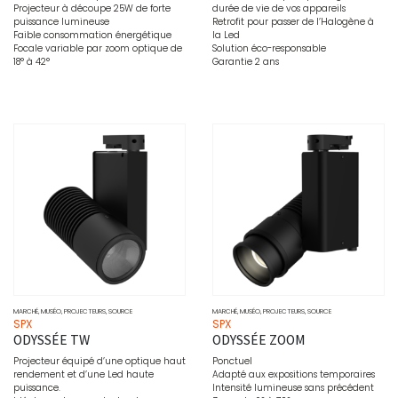
Projecteur à découpe 25W de forte
durée de vie de vos appareils
puissance lumineuse
Retrofit pour passer de l’Halogène à
Faible consommation énergétique
la Led
Focale variable par zoom optique de
Solution éco-responsable
18° à 42°
Garantie 2 ans
MARCHÉ
,
MUSÉO
,
PROJECTEURS
,
SOURCE
MARCHÉ
,
MUSÉO
,
PROJECTEURS
,
SOURCE
SPX
SPX
ODYSSÉE TW
ODYSSÉE ZOOM
Projecteur équipé d’une optique haut
Ponctuel
rendement et d’une Led haute
Adapté aux expositions temporaires
puissance.
Intensité lumineuse sans précédent