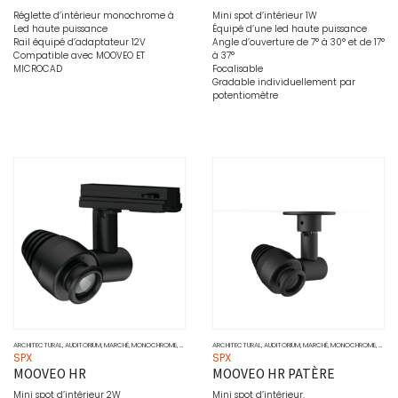
Réglette d’intérieur monochrome à
Mini spot d’intérieur 1W
Led haute puissance
Équipé d’une led haute puissance
Rail équipé d’adaptateur 12V
Angle d’ouverture de 7° à 30° et de 17°
Compatible avec MOOVEO ET
à 37°
MICROCAD
Focalisable
Gradable individuellement par
potentiomètre
ARCHITECTURAL
,
AUDITORIUM
,
MARCHÉ
,
MONOCHROME
,
MUSÉO
,
PONCTUEL
ARCHITECTURAL
,
PROJECTEURS
,
AUDITORIUM
,
SOURCE
,
MARCHÉ
,
MONOCHROME
,
MUSÉ
SPX
SPX
MOOVEO HR
MOOVEO HR PATÈRE
Mini spot d’intérieur 2W
Mini spot d’intérieur.