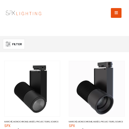
FILTER
MARCHÉ
,
MONOCHROME
,
MUSÉO
,
PROJECTEURS
,
SOURCE
MARCHÉ
,
MONOCHROME
,
MUSÉO
,
PROJECTEURS
,
SOURCE
SPX
SPX