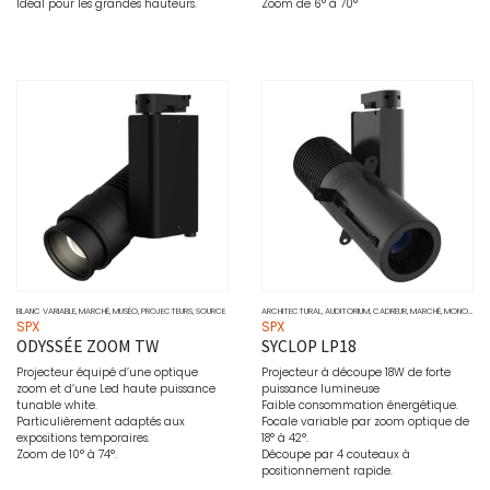
Idéal pour les grandes hauteurs.
Zoom de 6° à 70°
BLANC VARIABLE
,
MARCHÉ
,
MUSÉO
,
PROJECTEURS
,
SOURCE
ARCHITECTURAL
,
AUDITORIUM
,
CADREUR
,
MARCHÉ
,
MONOCHROME
SPX
SPX
ODYSSÉE ZOOM TW
SYCLOP LP18
Projecteur équipé d’une optique
Projecteur à découpe 18W de forte
zoom et d’une Led haute puissance
puissance lumineuse
tunable white.
Faible consommation énergétique.
Particulièrement adaptés aux
Focale variable par zoom optique de
expositions temporaires.
18° à 42°.
Zoom de 10° à 74°.
Découpe par 4 couteaux à
positionnement rapide.