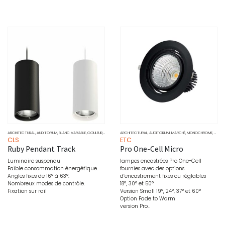
ARCHITECTURAL
,
AUDITORIUM
,
BLANC VARIABLE
,
COULEUR
,
DOWNLIGHT
ARCHITECTURAL
,
MARCHÉ
,
MONOCHROME
,
AUDITORIUM
,
PROJECTEURS
,
MARCHÉ
,
MONOCHROME
,
SOURCE
,
PONCT
CLS
ETC
Ruby Pendant Track
Pro One-Cell Micro
Luminaire suspendu
lampes encastrées Pro One-Cell
Faible consommation énergétique.
fournies avec des options
Angles fixes de 16° à 63°.
d’encastrement fixes ou réglables
Nombreux modes de contrôle.
18°, 30° et 50°
Fixation sur rail
Version Small 19°, 24°, 37° et 60°
Option Fade to Warm
version Pro…