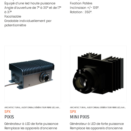
Équipé d’une led haute puissance
Fixation Patère.
Angle d’ouverture de 7° à 30° et de 17°
Inclinaison +/- 135°.
à 37°
Rotation : 350°.
Focalisable
Gradable individuellement par
potentiomètre
ARCHITECTURAL
,
AUDITORIUM
,
GÉNÉRATEUR FIBRE LED
,
MARCHÉ
,
MONOCHROME
ARCHITECTURAL
,
MUSÉO
,
AUDITORIUM
,
PROJECTEURS
,
GÉNÉRATEUR FIBRE LED
,
SOURCE
,
MARCHÉ
,
SPX
SPX
PIXIS
MINI PIXIS
Générateur à LED de forte puissance
Générateur à LED de forte puissance
Remplace les appareils d’ancienne
Remplace les appareils d’ancienne