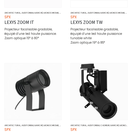
ARCHITECTURAL
,
AUDITORIUM
,
MARCHÉ
,
MONOCHROME
,
MUSÉO
,
PONCTUEL
ARCHITECTURAL
,
PROJECTEURS
,
AUDITORIUM
,
SOURCE
,
MARCHÉ
,
MONOCHROME
,
MUSÉ
SPX
SPX
LEXYS ZOOM IT
LEXYS ZOOM TW
Projecteur focalisable gradable,
Projecteur focalisable gradable,
équipé d’une led haute puissance.
équipé d’une led haute puissance
Zoom optique 15° à 80°
tunable white
Zoom optique 19° à 85°
ARCHITECTURAL
,
AUDITORIUM
,
MARCHÉ
,
MONOCHROME
,
MUSÉO
,
PONCTUEL
ARCHITECTURAL
,
PROJECTEURS
,
AUDITORIUM
,
SOURCE
,
CADREUR
,
MARCHÉ
,
MONOCHROME
SPX
SPX