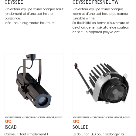
ODYSSÉE
ODYSSÉE FRESNEL TW
Projecteur équipé d’une optique haut
Projecteur équipé d’une optique
rendement et d’une Led haute
zoom et d’une Led haute puissance
puissance.
tunable white.
Idéal pour les grandes hauteurs.
Sa flexibilité en terme d’ouverture et
de choix de température de couleur
en fait un appareil polyvalent…
ARCHITECTURAL
,
AUDITORIUM
,
CADREUR
,
MARCHÉ
,
MONOCHROME
,
MUSÉO
ARCHITECTURAL
,
PROJECTEURS
,
AUDITORIUM
,
SOURCE
,
CADREUR
,
MARCHÉ
,
MONOCHROME
SPX
SPX
ISCAD
SOLLED
Cadreur : tout simplement !
La Solution LED pour prolonger la