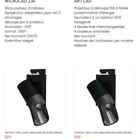
MICROCAD 230
ARTCAD
Micro cadreur d’intérieur.
Projecteur à découpe 13W à faible
Équipé d’un adaptateur pour rail 3
consommation d’énergie
allumages.
Équivalent à un cadreur 50W
Découpe par 4 couteaux.
halogènes
Inclinaison : 100°.
4 focales fixes interchangeables
Azimut : 350°.
4 couteaux amovibles
Nez tournant (360°).
Nez tournant
Porte filtre intégré.
Maintien de l’inclinaison par molette
latérale
ARCHITECTURAL
,
AUDITORIUM
,
MARCHÉ
,
MONOCHROME
,
MUSÉO
,
PROJECTEURS
ARCHITECTURAL
,
SOURCE
,
AUDITORIUM
,
WALL WASHER
,
MARCHÉ
,
MONOCHROME
,
MUSÉ
SPX
SPX