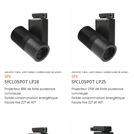
ARCHITECTURAL
,
AUDITORIUM
,
CADREUR
,
MARCHÉ
,
MONOCHROME
,
MUSÉO
ARCHITECTURAL
,
PROJECTEURS
,
AUDITORIUM
,
SOURCE
,
CADREUR
,
MARCHÉ
,
MONOCHROME
SPX
SPX
SYCLOSPOT LP18
SYCLOSPOT LP25
Projecteur 18W de forte puissance
Projecteur 25W de forte puissance
lumineuse
lumineuse
Faible consommation énergétique
Faible consommation énergétique
Focale fixe 22° et 40°
Focale fixe 22° et 40°