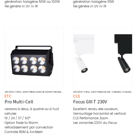
génération halogène 50W ou 100W
génération halogène 35W
Ne génère ni UV ni IR
Ne génère ni UV ni IR
ARCHITECTURAL
,
AUDITORIUM
,
MARCHÉ
,
MONOCHROME
,
PONCTUEL
,
ARCHITECTURAL
PROJECTEURS
,
SOURCE
,
AUDITORIUM
,
BLANC VARIABLE
,
COULEUR
,
MAR
ETC
CLS
Pro Multi-Cell
Focus GIII T 230V
versions à deux, à quatre ou à huit
Excellent rendu des couleurs.
cellules
Verrouillage horizontal et vertical.
19 / 24 / 37 / 60°
CLS Perfomance Zoom.
Option Fade to Warm
Les variantes 230V du Focus.
refroidissement par convection
Contrôle RDM & ArcMesh