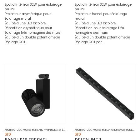
Spot d’intérieur 32W pour éclairage
Spot d’intérieur 32W pour éclairage
mural
mural
Projecteur asymétrique pour
Projecteur fresnel pour éclairage
éclairage mural
mural
Équipé d’une LED bicolore
Équipé d’une LED bicolore
Répartition asymétrique pour
Répartition pour éclairage très
éclairage très homogène des murs
homogène des murs
Équipé d’un double potentiomètre
Équipé d’un double potentiomètre
Réglage CCT…
Réglage CCT par…
ARCHITECTURAL
,
AUDITORIUM
,
BLANC VARIABLE
,
MARCHÉ
,
MUSÉO
,
PROJECTEURS
ARCHITECTURAL
,
SOURCE
,
AUDITORIUM
,
WALL WASHER
,
MARCHÉ
,
MONOCHROME
,
MUSÉ
SPX
SPX
ILYAD LP18 FRESNEL
DELTALINE 1