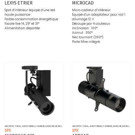
LEXYS ETRIER
MICROCAD
Spot d’intérieur équipé d’une led
Micro cadreur d’intérieur.
haute puissance
Équipé d’un adaptateur pour rail 1
Faible consommation énergétique
allumage 12 V.
Focale fixe 14, 25° et 31°
Découpe par 4 couteaux.
Alimentation déportée
Inclinaison : 100°.
Azimut : 350°.
Nez tournant (360°).
Porte filtre intégré.
ARCHITECTURAL
,
AUDITORIUM
,
CADREUR
,
MARCHÉ
,
MONOCHROME
,
MUSÉO
ARCHITECTURAL
,
PROJECTEURS
,
AUDITORIUM
,
SOURCE
,
CADREUR
,
MARCHÉ
,
MONOCHROME
SPX
SPX