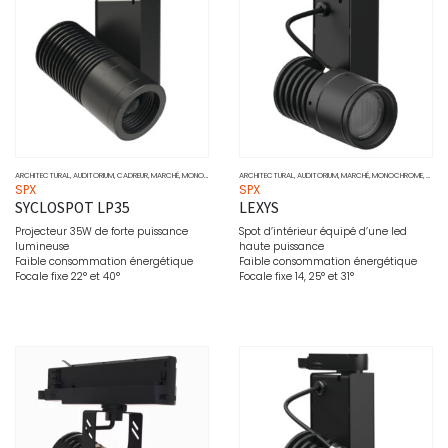
ARCHITECTURAL
,
AUDITORIUM
,
CADREUR
,
MARCHÉ
,
MONOCHROME
,
MUSÉO
ARCHITECTURAL
,
PROJECTEURS
,
AUDITORIUM
,
SOURCE
,
MARCHÉ
,
MONOCHROME
,
MUSÉ
SPX
SPX
SYCLOSPOT LP35
LEXYS
Projecteur 35W de forte puissance
Spot d’intérieur équipé d’une led
lumineuse
haute puissance
Faible consommation énergétique
Faible consommation énergétique
Focale fixe 22° et 40°
Focale fixe 14, 25° et 31°