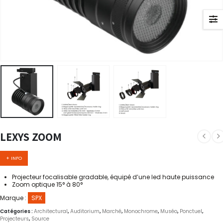
LEXYS ZOOM
+ INFO
Projecteur focalisable gradable, équipé d’une led haute puissance
Zoom optique 15° à 80°
Marque :
SPX
Catégories :
Architectural
,
Auditorium
,
Marché
,
Monochrome
,
Muséo
,
Ponctuel
,
Projecteurs
,
Source