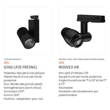
TOUS NOS PRODUITS
ARCHITECTURAL
,
AUDITORIUM
,
MARCHÉ
,
MONOCHROME
,
MUSÉ
SPX
SPX
ILYAD LP25 FRESNEL
MOOVEO HR
Projecteur équipé d’une optique
Mini spot d’intérieur 2W
Fresnel fixe et d’une Led haute
Équipé d’une led haute puissance
puissance.
Angle d’ouverture de 7° à 30° et de 17°
Pour réaliser des grands aplats
à 37°
homogènes sans point chaud.
Focalisable
Inclinaison 200°.
Gradable individuellement par
Azimut 365°.
potentiomètre
Fixations : adaptateur pour rail…