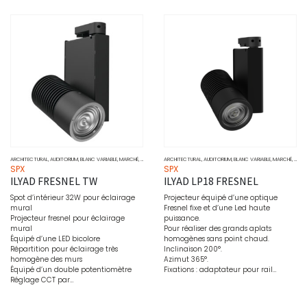
ARCHITECTURAL
,
AUDITORIUM
,
BLANC VARIABLE
,
MARCHÉ
,
MUSÉO
,
PROJECTEURS
ARCHITECTURAL
,
SOURCE
,
AUDITORIUM
,
WALL WASHER
,
BLANC VARIABLE
,
MARCHÉ
,
MUSÉ
SPX
SPX
ILYAD FRESNEL TW
ILYAD LP18 FRESNEL
Spot d’intérieur 32W pour éclairage
Projecteur équipé d’une optique
mural
Fresnel fixe et d’une Led haute
Projecteur fresnel pour éclairage
puissance.
mural
Pour réaliser des grands aplats
Équipé d’une LED bicolore
homogènes sans point chaud.
Répartition pour éclairage très
Inclinaison 200°.
homogène des murs
Azimut 365°.
Équipé d’un double potentiomètre
Fixations : adaptateur pour rail…
Réglage CCT par…