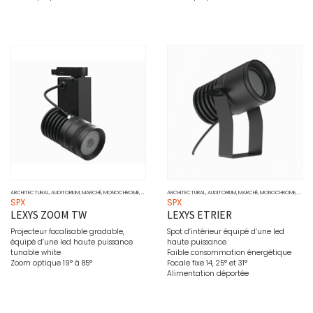
ARCHITECTURAL
,
AUDITORIUM
,
MARCHÉ
,
MONOCHROME
,
MUSÉO
,
PONCTUEL
ARCHITECTURAL
,
PROJECTEURS
,
AUDITORIUM
,
SOURCE
,
MARCHÉ
,
MONOCHROME
,
MUSÉ
SPX
SPX
LEXYS ZOOM TW
LEXYS ETRIER
Projecteur focalisable gradable,
Spot d’intérieur équipé d’une led
équipé d’une led haute puissance
haute puissance
tunable white
Faible consommation énergétique
Zoom optique 19° à 85°
Focale fixe 14, 25° et 31°
Alimentation déportée