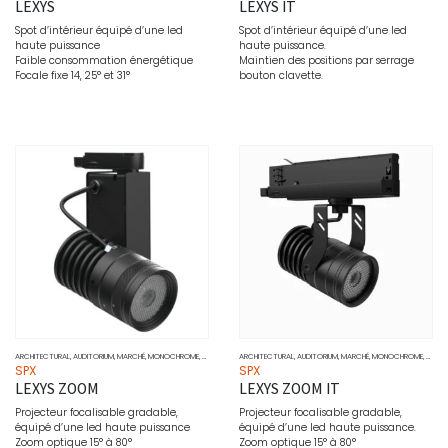
LEXYS
LEXYS IT
Spot d’intérieur équipé d’une led
Spot d’intérieur équipé d’une led
haute puissance
haute puissance.
Faible consommation énergétique
Maintien des positions par serrage
Focale fixe 14, 25° et 31°
bouton clavette.
ARCHITECTURAL
,
AUDITORIUM
,
MARCHÉ
,
MONOCHROME
,
MUSÉO
,
PONCTUEL
ARCHITECTURAL
,
PROJECTEURS
,
AUDITORIUM
,
SOURCE
,
MARCHÉ
,
MONOCHROME
,
MUSÉ
SPX
SPX
LEXYS ZOOM
LEXYS ZOOM IT
Projecteur focalisable gradable,
Projecteur focalisable gradable,
équipé d’une led haute puissance
équipé d’une led haute puissance.
Zoom optique 15° à 80°
Zoom optique 15° à 80°