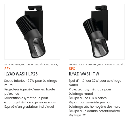
ARCHITECTURAL
,
AUDITORIUM
,
MARCHÉ
,
MONOCHROME
,
MUSÉO
,
PONCTUEL
ARCHITECTURAL
,
PROJECTEURS
,
AUDITORIUM
,
SOURCE
,
BLANC VARIABLE
,
WALL WASHER
,
MARCHÉ
,
MUSÉ
SPX
SPX
ILYAD WASH LP25
ILYAD WASH TW
Spot d’intérieur 29W pour éclairage
Spot d’intérieur 32W pour éclairage
mural
mural
Projecteur équipé d’une led haute
Projecteur asymétrique pour
puissance
éclairage mural
Répartition asymétrique pour
Équipé d’une LED bicolore
éclairage très homogène des murs
Répartition asymétrique pour
Equipé d’un gradateur individuel
éclairage très homogène des murs
Équipé d’un double potentiomètre
Réglage CCT…