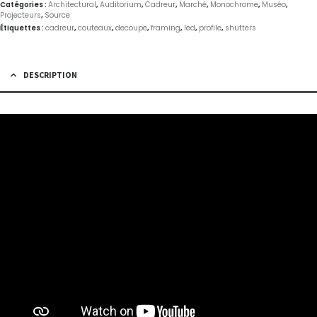
Catégories :
Architectural
,
Auditorium
,
Cadreur
,
Marché
,
Monochrome
,
Muséo
,
Projecteurs
,
Source
Étiquettes :
cadreur
,
couteaux
,
decoupe
,
framing
,
led
,
profile
,
shutters
DESCRIPTION