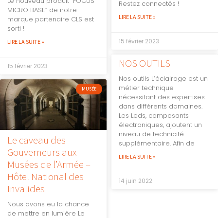
Le nouveau produit “FOCUS
Restez connectés !
MICRO BASE” de notre
LIRE LA SUITE »
marque partenaire CLS est
sorti !
15 février 2023
LIRE LA SUITE »
NOS OUTILS
15 février 2023
Nos outils L’éclairage est un
métier technique
MUSÉE
nécessitant des expertises
dans différents domaines.
Les Leds, composants
électroniques, ajoutent un
niveau de technicité
Le caveau des
supplémentaire. Afin de
Gouverneurs aux
LIRE LA SUITE »
Musées de l’Armée –
Hôtel National des
14 juin 2022
Invalides
Nous avons eu la chance
de mettre en lumière Le