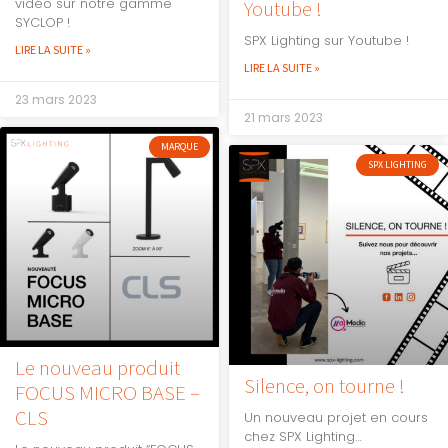
vidéo sur notre gamme
Youtube !
SYCLOP !
SPX Lighting sur Youtube !
LIRE LA SUITE »
LIRE LA SUITE »
23 mars 2023
21 mars 2023
MARQUE
SPX LIGHTING
Le nouveau produit
Silence, on tourne !
FOCUS MICRO BASE –
CLS
Un nouveau projet en cours
chez SPX Lighting…