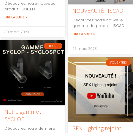
Découvrez notre nouveau
produit : SOLLED.
NOUVEAUTÉ : ISCAD
LIRE LA SUITE »
Découvrez notre nouvelle
gamme de produit : ISCAD.
30 mars 2023
LIRE LA SUITE »
PRODUIT
27 mars 2023
SPX LIGHTING
Notre gamme :
SYCLOP
SPX Lighting rejoint
Découvrez notre dernière