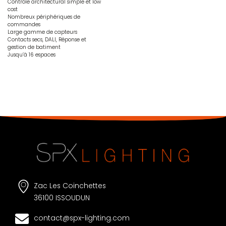
Contrôle architectural simple et low
cost
Nombreux périphériques de
commandes
Large gamme de capteurs
Contacts secs, DALI, Réponse et
gestion de batiment
Jusqu’à 16 espaces
Zac Les Coinchettes
36100 ISSOUDUN
contact@spx-lighting.com