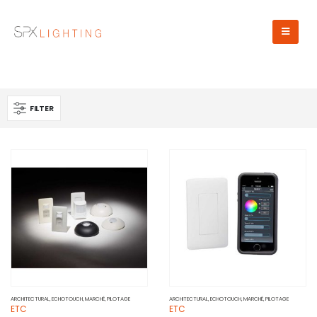
FILTER
ARCHITECTURAL
,
ECHOTOUCH
,
MARCHÉ
,
PILOTAGE
ARCHITECTURAL
,
ECHOTOUCH
,
MARCHÉ
,
PILOTAGE
ETC
ETC