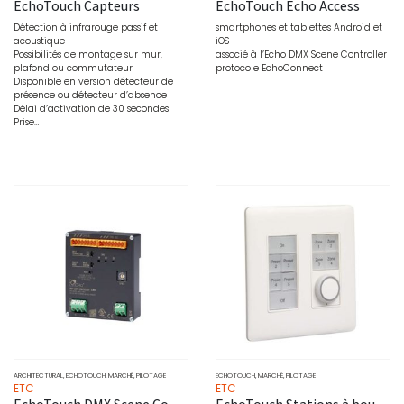
EchoTouch Capteurs
EchoTouch Echo Access
Détection à infrarouge passif et
smartphones et tablettes Android et
acoustique
iOS
Possibilités de montage sur mur,
associé à l’Echo DMX Scene Controller
plafond ou commutateur
protocole EchoConnect
Disponible en version détecteur de
présence ou détecteur d’absence
Délai d’activation de 30 secondes
Prise…
ARCHITECTURAL
,
ECHOTOUCH
,
MARCHÉ
,
PILOTAGE
ECHOTOUCH
,
MARCHÉ
,
PILOTAGE
ETC
ETC
EchoTouch DMX Scene Controller
EchoTouch Stations à boutons