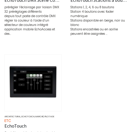
prérégler l’éclairage par liaison DMX
Stations 1, 2, 4, 6 ou 8 boutons
32 préréglages différents
Station 4 boutons avec fader
depuis tout poste de contrôle DMX
numérique
régler la couleur à l’aide d’un
Stations disponible en beige, noir ou
sélecteur de couleurs intégré
blanc
application mobile EchoAccess et
Stations encastrées ou en saillie
des…
peuvent être assignées …
ARCHITECTURAL
,
ECHOTOUCH
,
MARCHÉ
,
PILOTAGE
ETC
EchoTouch