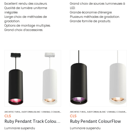
Excellent rendu des couleurs.
Grand choix de sources lumineuses à
Qualité de lumière uniforme
LED.
inégalée.
Grande économie d’énergie.
Large choix de méthodes de
Plusieurs méthodes de gradation.
gradation.
Grande famille de produits.
Options de montage multiples.
Grand choix d’accessoires.
ARCHITECTURAL
,
AUDITORIUM
,
BLANC VARIABLE
,
COULEUR
,
DOWNLIGHT
ARCHITECTURAL
,
MARCHÉ
,
MONOCHROME
,
AUDITORIUM
,
PROJECTEURS
,
BLANC VARIABLE
,
SOURCE
,
COULEUR
,
DOW
CLS
CLS
Ruby Pendant Track ColourFlow
Ruby Pendant ColourFlow
Luminaire suspendu
Luminaire suspendu