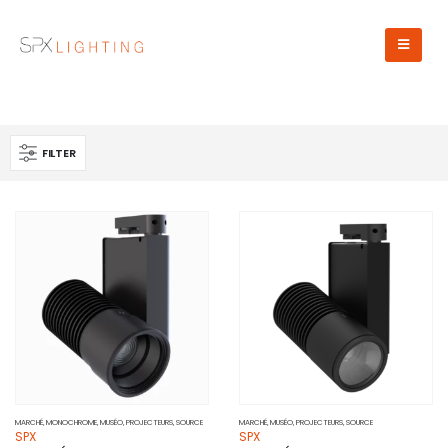
FILTER
MARCHÉ
,
MONOCHROME
,
MUSÉO
,
PROJECTEURS
,
SOURCE
MARCHÉ
,
MUSÉO
,
PROJECTEURS
,
SOURCE
SPX
SPX