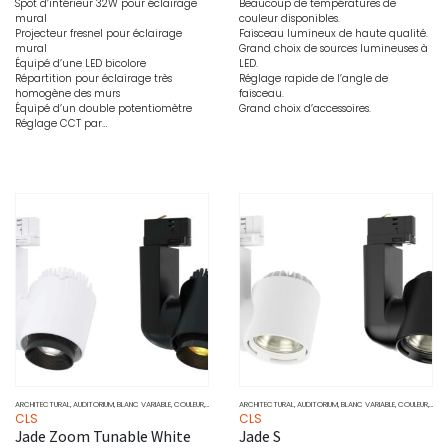
Spot d’intérieur 32W pour éclairage
Beaucoup de températures de
mural
couleur disponibles.
Projecteur fresnel pour éclairage
Faisceau lumineux de haute qualité.
mural
Grand choix de sources lumineuses à
Équipé d’une LED bicolore
LED.
Répartition pour éclairage très
Réglage rapide de l’angle de
homogène des murs
faisceau.
Équipé d’un double potentiomètre
Grand choix d’accessoires.
Réglage CCT par…
ARCHITECTURAL
,
AUDITORIUM
,
BLANC VARIABLE
,
COULEUR
,
MARCHÉ
,
PROJECTEURS
ARCHITECTURAL
,
SOURCE
,
AUDITORIUM
,
BLANC VARIABLE
,
COULEUR
,
DOW
CLS
CLS
Jade Zoom Tunable White
Jade S