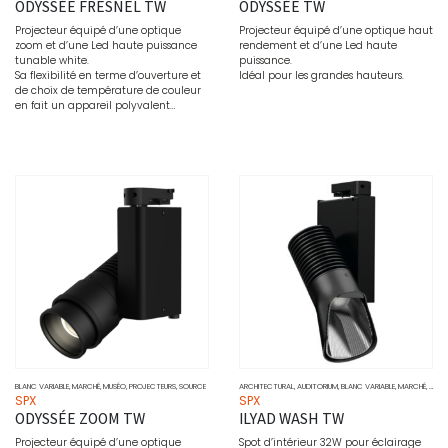
ODYSSÉE FRESNEL TW
ODYSSÉE TW
Projecteur équipé d’une optique
Projecteur équipé d’une optique haut
zoom et d’une Led haute puissance
rendement et d’une Led haute
tunable white.
puissance.
Sa flexibilité en terme d’ouverture et
Idéal pour les grandes hauteurs.
de choix de température de couleur
en fait un appareil polyvalent…
BLANC VARIABLE
,
MARCHÉ
,
MUSÉO
,
PROJECTEURS
,
SOURCE
ARCHITECTURAL
,
AUDITORIUM
,
BLANC VARIABLE
,
MARCHÉ
,
MUSÉ
SPX
SPX
ODYSSÉE ZOOM TW
ILYAD WASH TW
Projecteur équipé d’une optique
Spot d’intérieur 32W pour éclairage