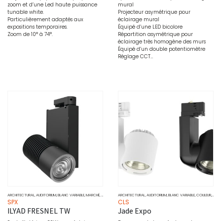
zoom et d’une Led haute puissance
mural
tunable white.
Projecteur asymétrique pour
Particulièrement adaptés aux
éclairage mural
expositions temporaires.
Équipé d’une LED bicolore
Zoom de 10° à 74°.
Répartition asymétrique pour
éclairage très homogène des murs
Équipé d’un double potentiomètre
Réglage CCT…
ARCHITECTURAL
,
AUDITORIUM
,
BLANC VARIABLE
,
MARCHÉ
,
MUSÉO
,
PROJECTEURS
ARCHITECTURAL
,
SOURCE
,
AUDITORIUM
,
WALL WASHER
,
BLANC VARIABLE
,
COULEUR
,
DOW
SPX
CLS
ILYAD FRESNEL TW
Jade Expo